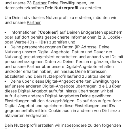
Wasserpegel sinken
Anzeige
Wegen der großen Trockenheit im vergangenen Jahr
erreichen wir aktuell gerade mal ein Niveau über
deutlich Mittelwasser, das entspricht dem
durchschnittlichen, mittleren Wasserstand im Jahr,
sagt der Kreis Borken. Informationsstufe eins, bei der
wir von Flüssen sprechen, die über die Ufer treten und
land- und forstwirtschaftliche Flächen überfluten, ist
noch nicht erreicht.Hinzu kommt, dass sämtliche
Pegel im Kreis Borken an Dinkel, Vechte, Berkel,
Bocholter Aa oder auch Issel eine fallende Tendenz
haben. Die Pegel könnten zwar kurz stagnieren oder
sogar ansteigen, so der Kreis. Da der Regen aber ab
heute Nachmittag (17.01.23) schon wieder nachlassen