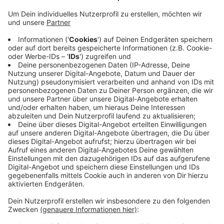
Besitzerin Elke hofft auf Hinweise
Anzeige
Agathe ist eine Europäische- Kurzhaar-Katze. Sie ist
grau- weiß getigert, mit weißen Pfoten und zwei
Hautlappen mit Fell am hinteren Beinchen. Wenn ihr sie
gesehn habt, dann meldet euch bitte bei Frauchen
Elke unter
0160/ 7867628
oder per Mail an
weiler.elke@gmx.de
Anzeige