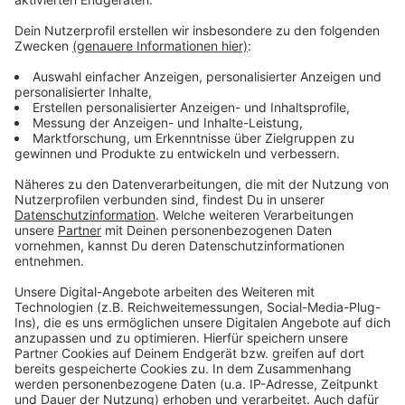
herausfordernden und unklaren Lage umgehen. Ziel der
Großübung ist es, die grenzüberschreitende
Zusammenarbeit zwischen niederländischen und
deutschen Rettungsdiensten zu stärken. Der
Schwerpunkt liegt dabei auf der Alarmierung und
Kommunikation der Einsatzkräfte sowie der
Beförderung von Patienten in Krankenhäuser. An der
Übung nehmen etwa 80 Feuerwehrleute und
Rettungskräfte mit 20 Fahrzeugen teil. Zum ersten
Mal ist auch ein Rettungshubschrauber der ADAC-
Luftrettungsstation Rheine dabei.
Anzeige