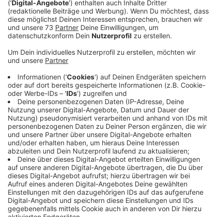
Anzeige
Szenario der Übung
Anzeige
Heute (02.Oktober 2024)
machen sich zahlreiche
Feuerwehrleute und Rettungskräfte aus dem
Westmünsterland auf den Weg nach Enschede. Dort
findet eine große deutsch-niederländische
Katastrophenschutzübung statt. Die Übung simuliert
eine fiktive Katastrophe mit einer großen Anzahl an
Verletzten. Konkret geht es um einen Zusammenstoß
zwischen einem Bus und einem Zug an einem
Bahnübergang. Ein Augenzeuge meldet den Unfall,
kann jedoch keine genaue Anzahl der Verletzten
angeben. Die Einsatzkräfte müssen mit dieser