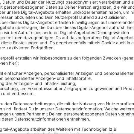
Anzeige
Planungen auf Hochtouren
Anzeige
Die Narren von Bocholt bis Gronau wollen feiern und
Hochtouren. Für die Proklamationen, Gala- und Bütta
Da finden Gespräche mit Ordnungsämtern statt, da 
Regeln aufgestellt. Bei Saalveranstaltungen soll be
werden - also geimpft oder genesen. Denn: Wenn sic
kommen, möchte kein Veranstalter gerne ein Risiko 
Was die Karnevalszüge angeht, hoffen die Karnevalsv
Normalität herrscht und die Züge unter freiem Him
Zuschauerbeschränkungen. Bocholt hat den größten
Jahr 800 jähriges Stadtjubiläum. Da haben die Wagen
bereits damit angefangen ihre Wagen fertig zu stelle
Förderung des Bocholter Karnevals gesagt.