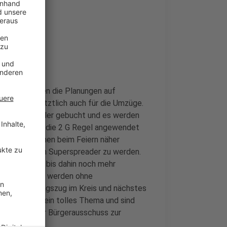
 deshalb laufen die Planungen auf
bende und letztlich auch für die Umzüge.
werden Künstler gebucht und es werden
i den Meisten die 2 G Regel angewendet
h die Menschen beim Feiern näher
eingehen, zum Superspreader zu werden.
ereine, dass bis dahin noch mehr
mel genehmigt werden ohne
 Rosenmontagszug im Kreis und nächstes
bauer schon ein tolles Thema und sind
n, hat mir der Bürgerausschuss zur