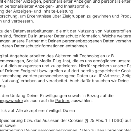
Der Bereich rund um die Zülpicher Straße wird komp
Zugangsstellen an der Uni-Mensa und an der Roonstr
Rudolfplatz aus kommen, finden über ausgewiesene
Die Zugänge sind aber nur offen, wenn die Zülpicher S
Ausweichfläche wird die Uni-Wiese gegenüber der Me
sowie Essens- und Getränkestände geben.
Anzeige
Heumarkt und Alter Markt
Anzeige
Auch die meisten Straßen rund um die Kölner Altstad
u.a. die Deutzer Brücke stadteinwärts sowie die Au
Mehr Infos dazu und weitere Sperrungen findet ihr hi
stattfindet, umso besser.