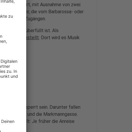
lett abgesperrt, mit Ausnahme von zwei
aße. Besucher, die vom Barbarossa- oder
 Weg zu den Zugängen.
traße nicht überfüllt ist. Als
nsa bereitgestellt
. Dort wird es Musik
t werden gesperrt sein. Darunter fallen
gustinerstraße und die Markmanngasse.
er
. Generell gilt: Je früher die Anreise