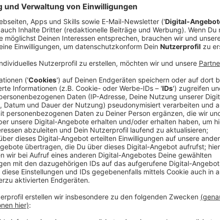
Massenandrang in Köln erwartet
Anzeige
Es wird voll in Köln: Allein letztes Jahr haben um d
Sessionsbeginn in Köln gefeiert. Da er dieses Jahr a
voller
werden. Die Stadt hat deswegen ihr Sicherheits
Bestandteil sind hier wieder Straßensperrungen. Wie
Dort wird es Musik sowie Essens- und Getränkestän
Anzeige
Hotspot Zülpicher Straße gesperrt
Anzeige