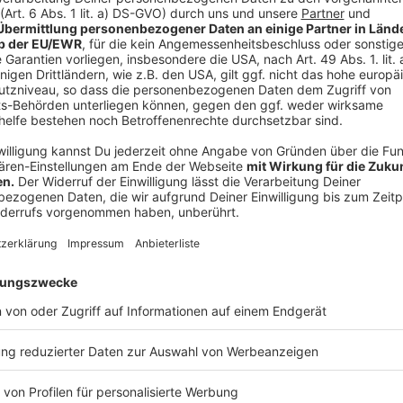
Anzeige
Hohe Auslastung im Kölner ÖPNV
Anzeige
Besonders früh sollte man dran sein für die Anfahrt
Sonderzüge in die Stadt und wieder raus geplant sind
Verspätungen und ggf. auch Ausfällen zu rechnen.
In Köln selbst passen lokale Verkehrsbetriebe ihre Fa
"Rathaus" nicht mehr angefahren. Stattdessen pend
zwischen Dom/HBF und Heumarkt. Die Bahnen des KV
alle 15 Minuten und danach jede halbe Stunde.
Näher
Anzeige