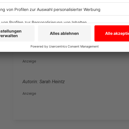
Kein Glas und keine unnötigen Provokatione
Anzeige
Neben Straßensperrungen und Verkehrsanpassungen 
Flaschen und Gläser sind in
bestimmten Zonen verbo
Gegenstände wie z.B. Lautsprecherboxen, Bollerwag
Anzeige
Autorin: Sarah Heintz
Anzeige