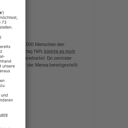
ie 50.000 bis 70.000 Menschen den
uf einen Samstag fällt,
könnte es noch
konzept überarbeitet. Ein zentraler
se gegenüber der Mensa bereitgestellt.
de geben.