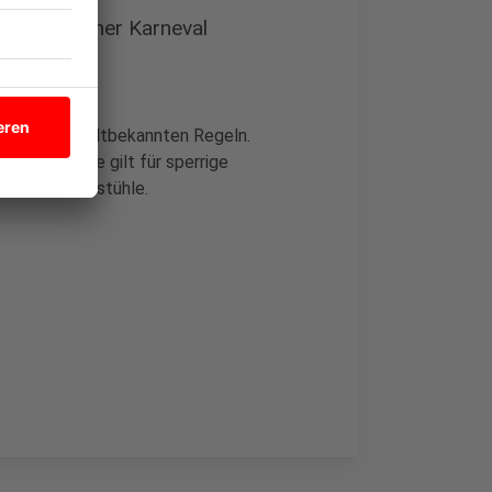
n beim Kölner Karneval
gelten die altbekannten Regeln.
ten
. Dasselbe gilt für sperrige
en und Klappstühle.