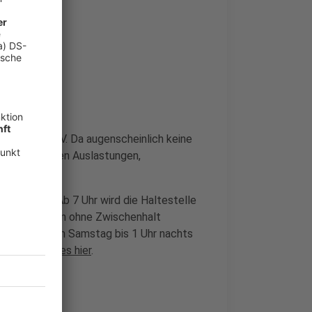
 mit dem ÖPNV. Da augenscheinlich keine
, ist mit hohen Auslastungen,
hrpläne an. Ab 7 Uhr wird die Haltestelle
eln die Bahnen ohne Zwischenhalt
B fahren am Samstag bis 1 Uhr nachts
e Infos gibt es hier
.