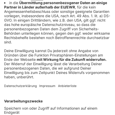
Alternativen zum Kabelanschluss
Anzeige
Wer Fernsehen via Kabel abschaffen möchte, hat als
Mieterin oder Mieter genügend Alternativen:
Die Satellitenschüssel. Allerdings muss ein
Vermieter sein Okay geben, dass eine
Satellitenschüssel auf dem Balkon oder auf dem
Dach installiert werden darf. Zusätzlich bedarf es
einen Receiver.
Das digitale Antennenfernsehen DVB-T2. Die
öffentlich-rechtlichen Sender kannst du darüber
kostenfrei empfangen, die privaten kosten extra -
um die acht Euro.
Streaming - entweder über IP-TV oder diverse
Streamingdienste. Da fangen die Kosten bei fünf
oder sechs Euro an. Zum Teil ist zusätzliche