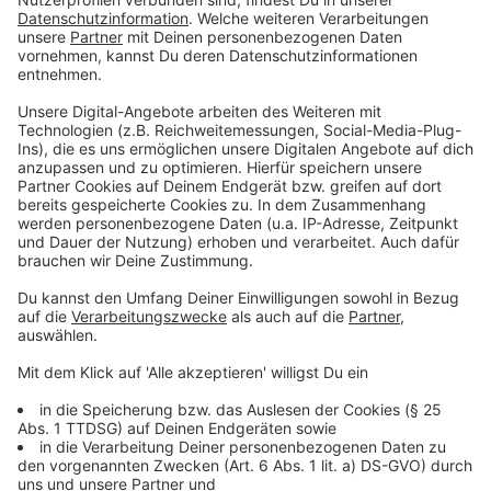
Nordrhein-Westfalens aus. Immerhin müssen die
Kabelnetzanbieter künftig Verträge mit jedem
einzelnen Mieter abschließen.
Warum wurde das überhaupt in die Wege geleitet?
Aufgrund des Nebenkostenprivilegs. Dies ist eine
Regelung von vor über 40 Jahren, als das
Kabelfernsehen aufkam. Dieses Privileg fällt nun weg,
wie Experte Jurran erklärt: "Der Grund dafür ist, dass
der Gesetzgeber ursprünglich seinerzeit mit diesem
Nebenkostenprivileg die Verbreitung von Kabel-TV-
Anschlüssen in Deutschland fördern wollte. Es darf
ohne Zweifel gesagt werden, dass es genug Kabel-
TV-Anschlüsse in Deutschland gibt und diese
Förderung daher nicht mehr notwendig ist."
Anzeige