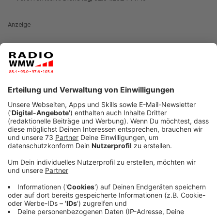
Anzeige
Für Mieter ändert sich mal wieder was. Es gibt ein
neues Gesetz, das das Kabelfernsehen betrifft. Ab 1.
Juli 2024 dürfen die Kabelgebühren nicht mehr über
die Nebenkosten abgerechnet werden. Heißt:
Kabelnetzanbieter machen die Verträge nicht mehr
mit Vermietern oder einer Hausverwaltung, sondern
direkt mit Mietern. Fernseher werden von heute auf
morgen plötzlich nicht schwarz sein, so viel ist sicher.
Das sagt Nico Jurran vom
Fachmagazin c’t
:
"Üblicherweise bekommen jetzt die Vermieter von den
Kabel-TV-Anbietern Kündigungen. Dementsprechend
müssen auch die Vermieter sehen, wie sie weiter
vorgehen. Es gibt Vermieter, die das übernehmen. In
der Regel ist es so, dass Vermieter ihre Mieterinnen