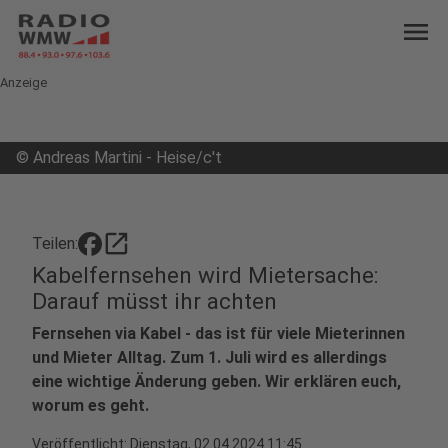
menu
Anzeige
©
Andreas Martini - Heise/c't
open_in_new
Teilen:
Kabelfernsehen wird Mietersache:
Darauf müsst ihr achten
Fernsehen via Kabel - das ist für viele Mieterinnen
und Mieter Alltag. Zum 1. Juli wird es allerdings
eine wichtige Änderung geben. Wir erklären euch,
worum es geht.
Veröffentlicht:
Dienstag, 02.04.2024 11:45