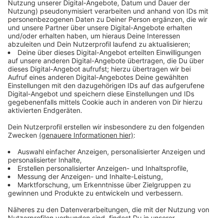
und Mieter aufforden, sich selbst um die Verträge mit
den Kabel-TV-Anbietern zu kümmern". Dass man bei
Kabelanschluss und -vertrag bleiben muss, ist
ebenfalls auch nicht richtig. Schließlich könnten
Mieterinnen und Mieter nun bequem zu
Streamingdiensten wechseln.
Anzeige
Mehrkosten bei eigenen Kabelverträgen
Anzeige
Sollten sich Mieterinnen und Mieter dazu entschieden
haben, einen eigenen Kabelvertrag mit einem Anbieter
aufzusetzen, ist mit Mehrkosten zu rechnen. Etwa
zwei bis drei Euro pro Monat werden wohl oben
draufkommen. Davon geht die
Verbraucherzentrale