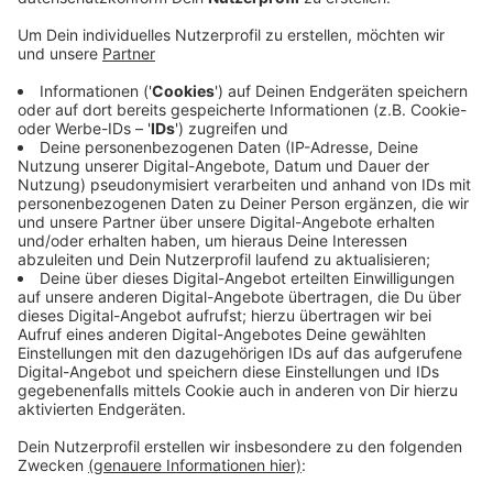
Breites Programm
Anzeige
Auch in diesem Semester wird es wieder ein breites
Programm für Kinder und Jugendliche von 6 bis 18
Jahren geben. Das teilte die Stadt Bocholt mit. Neben
spannenden Exkursionen, z.B. in den Wald gibt es auch
Kurse zu blitzschnellem Kopfrechnen und eine
Stadtrallye. Das komplette Programm gibt es online,
da könnt Ihr auch direkt die Kurse buchen.
Den Link
dazu gibt es hier.
Anzeige