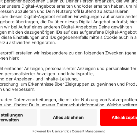
inzwischen besser, schreibt die Borkener Zeitung. Di
Wirtschaftsweg mit einem Auto zusammen. Ihre Verl
einem Rettungshubschrauber in eine Klinik geflogen w
stabil sein. Nach Angaben der Polzei hatte sie an der 
Anzeige