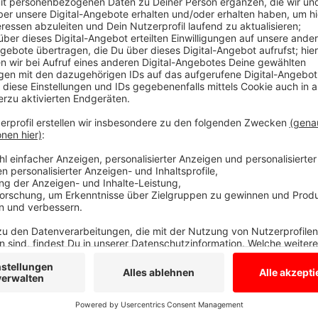
Hubschrauber brachte den Schüler nach Mü
Anzeige
Auf dem Betriebshof des Friedhofs in Ahaus hat es 
gegeben. Dabei wurde ein 14-jähriger Jugendlicher le
Beifahrer auf einem mit Sand beladenen Mini-LKW, als
Regenablaufrinne umkippte. Der Fahrer konnte sich la
Sicherheit bringen, der Schüler nicht. Der 14-Jähri
eingeklemmt und erlitt schwerste Verletzungen. Ein
Uniklinik nach Münster.
Anzeige