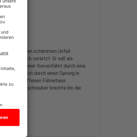
nster
am Mittag einen schlimmen Unfall
bensgefährlich verletzt. Er saß als
 dieser bei einer Kurvenfahrt durch eine
ut Polizei noch durch einen Sprung in
ge wurde vom offenen Führerhaus
 Rettungshubschrauber brachte ihn die