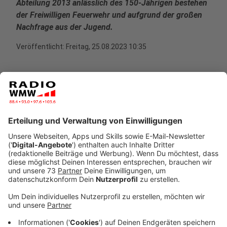
Abteilung 2013 anlässlich des 150-Jährigen bestehen
der Freiwilligen Feuerwehr und aufgrund der großen
Nachfrage aus der Jugend.
Veröffentlicht:
Freitag, 25.08.2023 10:35
Anzeige
Vorführungen, Quiz und Co.
Anzeige
In der Jugendfeuerwehr kann man sich von 12 bis 17
Jahren engagieren, gerade über viele Fragen rund um
das Thema Jugendfeuerwehr freut sich der
Mitorganisator Günter Wewers. Dafür hat die
Feuerwehr ein buntes Programm zusammengestellt.
Neben Essen und Getränken können sich die Besucher