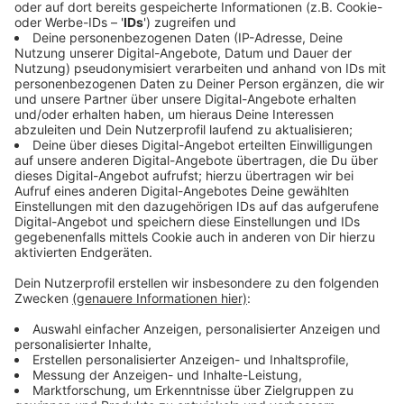
auch über eine Fahrzeugshow und einigen
Probeübungen freuen. Ebenfalls sollen Erste Hilfe
Situationen simuliert und das Absetzen des Notrufes
den Kindern näher gebracht werden. Zusätzlich wird es
einen Stationslauf für die Kinder geben, welcher die
Arbeit der Feuerwehr erklärt. Bei diesem gibt es auch
kleine Preise zu gewinnen.
Auch das neue Dekon V Konzept, was zusammen mit
der Vredener Feuerwehr ausgearbeitet wurde, wird am
Sonntag (27.08) vorgestellt. Dabei geht es um
das
Entfernen von gefährlichen Verunreinigungen, von
Personen, Objekten oder ungeschützten Flächen.
Über
den Tag verteilt hat sich auch musikalische
Unterstützung angekündigt, denn die drei Stadtlohner
Musikzüge sind ebenfalls am Start. Günter Wewers
freut sich auf zahlreiche Besucher, die auch der
Berufsfeuerwehr im Laufe des Tages bei Übungen am
Turm zusehen können. Es soll ein geselliger und