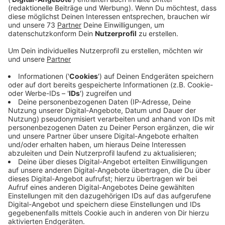
Veröffentlicht:
Dienstag, 02.07.2019 00:00
Anzeige
Jogi Löw ist der schönste Bundestrainer aller Zeiten
und aller Zeiten, die da noch kommen werden und noch
dreimal hin und zurück. Quasi im Alleingang hat er aus
einem rüden Haufen die "Fashion's-Eleven" geformt.
Selbstverständlich immer dabei: Sein Handy, mit dem
er in lieb gewonnener Manier per Sprachnachricht von
seinen Erlebnissen berichtet.
Eben Jogis Sprachnachricht, die Fußball-Comedy.
Anzeige