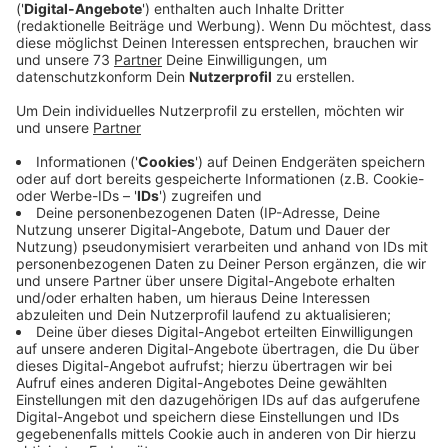
sein Handy.
Veröffentlicht: Dienstag, 18.06.2019 00:00
Anzeige
Jogi Löw ist der schönste Bundestrainer aller Zeiten
und aller Zeiten, die da noch kommen werden und noch
dreimal hin und zurück. Quasi im Alleingang hat er aus
einem rüden Haufen die "Fashion's -Eleven" geformt.
Selbstverständlich immer dabei: Sein Handy, mit dem
er in lieb gewonnener Manier per Sprachnachricht von
seinen Erlebnissen berichtet.
Eben Jogis Sprachnachricht, die Fußball-Comedy.
Anzeige