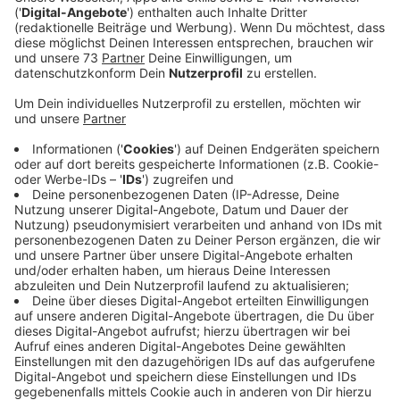
professionell aufgearbeitet werden.
Veröffentlicht:
Freitag, 18.12.2020 13:00
Anzeige
Comedy
Jogis Sprachnachricht: "FIFA-Weltfußballer"