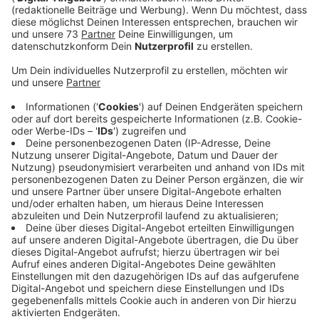
Veröffentlicht:
Donnerstag, 06.02.2020 15:22
Anzeige
Jogi Löw ist der schönste Bundestrainer aller Zeiten
und aller Zeiten, die da noch kommen werden und noch
dreimal hin und zurück. Quasi im Alleingang hat er aus
einem rüden Haufen die "Fashion's-Eleven" geformt.
Selbstverständlich immer dabei: Sein Handy, mit dem
er in lieb gewonnener Manier per Sprachnachricht von
seinen Erlebnissen berichtet. Eben Jogis
Sprachnachricht, die Fußball-Comedy.
Anzeige