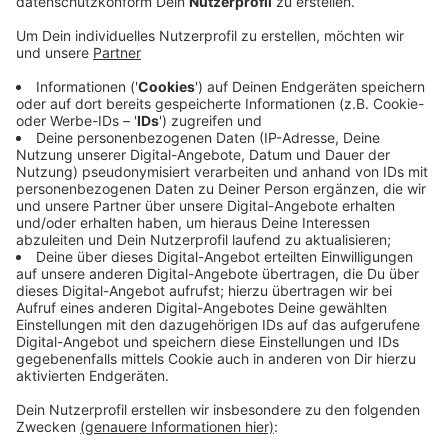
Anzeige
Weiterbetrieb nicht gesichert
Anzeige
Insgesamt sind 360 Mitarbeiter von der Insolvenz des
Stadtlohner Möbelherstellers betroffen. Stand jetzt
ist ein Weiterbetrieb über den 31. Mai hinaus nicht
gesichert. Der Stadlohner Möbelhersteller Hülsta
hatte die Beschäftigten im April über die Insolvenz
informiert. Das Unternehmen war wegen sinkender
Umsätze in finanzielle Schieflage geraten. Auch schon
vor 2 Jahren hatte Hülsta Insolvenz beantragt.
Anzeige