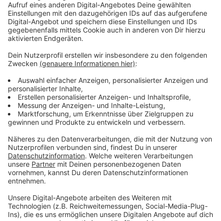
aus der Union sind Gesundheitsminister Jens Spahn
sowie die Verteidigungsexperten Johann Wadephul
und Henning Otte (alle CDU) für das Amt im Gespräch.
Anzeige
Auch Ex-CDU-Generalsekretär und
Verteidigungsstaatssekretär Peter Tauber hat
demnach Chancen auf das Amt. Er habe sich in der
Truppe große Beliebtheit erworben, hieß es aus
mehreren Quellen. Die CDU-Vorsitzende Annegret
Kramp-Karrenbauer, die in Spekulationen ebenfalls als
mögliche Nachfolgerin von der Leyens genannt
worden war, habe abgelehnt, hieß es nach diesen
Informationen.
Anzeige