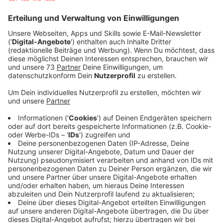
Anzeige
Bundesverteidigungsministerium
Anzeige
Berlin/Brüssel (dpa) - Nach dem Vorschlag der EU-
Staats- und Regierungschefs für
Verteidigungsministerin Ursula von der Leyen (CDU) als
EU-Kommissionspräsidentin hat in Berlin die Diskussion
über ihre Nachfolge begonnen.
Anzeige
Nach Informationen der Deutschen Presse-Agentur