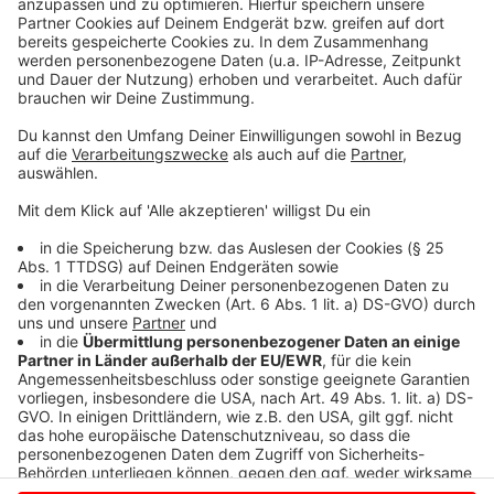
Die EU-Staats- und Regierungschefs hatten von der
Leyen am Dienstag bei ihrem Sondergipfel offiziell
nominiert. Damit durchbrachen sie eine tagelange
Blockade bei der Besetzung von EU-Spitzenposten.
Die Einigung verkündete EU-Ratschef Donald Tusk am
Abend in Brüssel. Allerdings ist ungewiss, ob von der
Leyen die nötige Mehrheit im Europaparlament
bekommt.
Anzeige
Anzeige