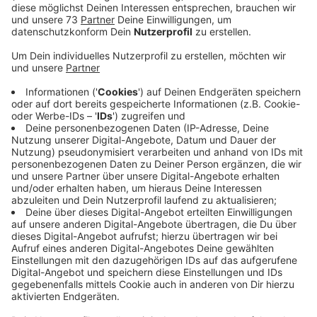
Veröffentlicht:
Mittwoch, 20.05.2026 09:32
Anzeige
Ende Februar veröffentlichte David Guetta „Walked
Away“, seine fünfte Kollaboration mit seinem Protegé
Hypaton. Zuvor hatten die beiden mit ihrem Remix von
RAYEs „WHERE IS MY HUSBAND!“ bereits für
Aufsehen gesorgt und über 23 Millionen Spotify-
Streams erreicht.
In den letzten Monaten stand Guetta zudem im
Zeichen von „Gone Gone Gone“, seiner Kollaboration
mit Teddy Swims und Tones And I, die mittlerweile
177 Millionen Streams gesammelt hat.