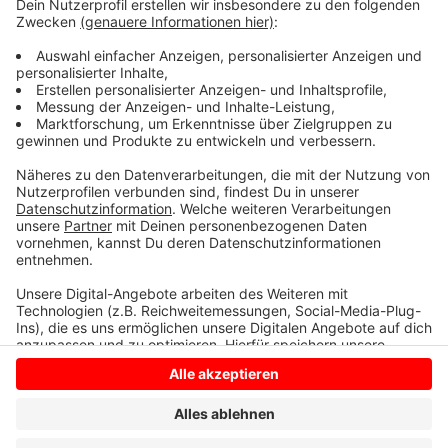
Jennifer Lopez feierte im Januar das Jubiläum ihres
ikonischen Albums „J.Lo.“ mit einer „25th Anniversary
Edition“, das in Deutschland Platz 1 erreichte und
Platin-Status erlangte.
Anzeige
Anzeige
Anzeige