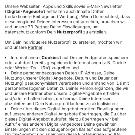
Anzeige
Der Sänger und Songschreiber aus Los Angeles hat
2017 sein Debütalbum rausgebracht – inklusive dem
Song "Infinity". Jahrelang ist damit nix oder zumindest
nicht viel passiert. Dann aber kam letztes Jahr die
japanische Manga-Serie "Sk8 the Infinity" raus und
löste den TikTok-Hype aus. Tausende Leute haben
und laden nach wie vor Videos mit dem Songzitat "I’ll
love you for infinity" hoch – dazu läuft das Lied. Total
verrückt, auch für Jaymes selbst. Er hätte nie
gedacht, dass der Song vier Jahre braucht, um
erfolgreich zu sein, ist aber froh, dass es jetzt
passiert.