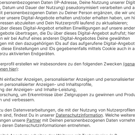
Seit 2014 ist James Blunt mit seiner Frau
Sofia verhe
uns im Interview verraten. Und der Song hat noch m
der erste Song auf seinem aktuellen Album "
Once upo
Nummer mit ein
bisschen Elektronik-Beiwerk läuft ab
Anzeige
Wir benötigen Ihre Z
den YouTube Video
laden!
Wir verwenden einen S
Drittanbieters, um V
einzubetten. Dieser Servi
Ihren Aktivitäten sammeln.
die Details durch und s
Nutzung des Service zu, 