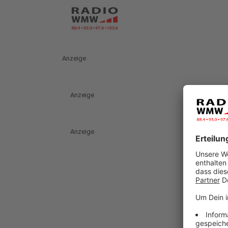
Anzeige
Anzeige
Anzeige