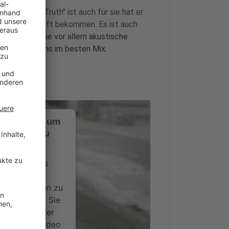
iratet. "The Truth" ist auch für sie hat er
ehr Symbolkraft bekommen. Es ist auch
n a Mind". Die vor allem akustische
 sofort bei uns im besten Mix.
ustimmung, um
-Service zu
ervice eines
ideoinhalte
ce kann Daten zu
 Bitte lesen Sie
timmen Sie der
um dieses Video