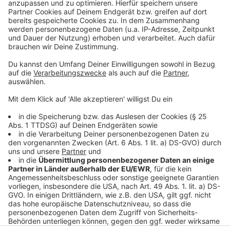
Drittanbieters, um Videoinhalte
einzubetten. Dieser Service kann
Daten zu Ihren Aktivitäten
sammeln. Bitte lesen Sie die
Details durch und stimmen Sie der
Nutzung des Service zu, um dieses
Video anzusehen.
Mehr Informationen
James Arthur - Medicine
Akzeptieren
Anzeige
powered by
Usercentrics Consent
Management Platform
Anzeige