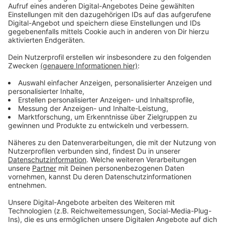
seit Jahren unter Angstzuständen, aber sowas hatte
ich noch nie." Arthur verbrachte eine Woche in einem
Krankenhaus in der Schweiz, nachdem er seine Tour
abgesagt hatte. Als er nach Hause kam, lieferte er
sich selbst ins Nightingale Hospital in London ein und
nutzte dieses neue Zuhause, um eine Reha zu machen
und an seinem Album zu feilen, das in Kürze erscheinen
wird. Solange gibt es mit "Medicine" neue Musik von
ihm - für euch.
Anzeige
Wir benötigen Ihre
Zustimmung, um den YouTube
Video-Service zu laden!
Wir verwenden einen Service eines