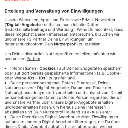
Nach dem weltweiten Erfolg seines Songs "Train
Wreck" bringt James Arthur seine Single "Medicine“
raus. Der Track war auch der allererste Song, den
James während der ersten Songwriting-Session für
das neue Album geschrieben hat. James dazu:
"Medicine ist eine erhebende Ode an das eigene
Selbst, an Beziehungen, an Gemeinschaft und
Verbundenheit und an die heilenden, stärkenden Kräfte
der Liebe im Gegensatz zu Widerstand. Es ist,
vielleicht kann man das so sagen, der perfekte Song
für den Frühling 2021.
Anzeige
Die Reise hin zum neuen Album begann im Januar 2020,
als James‘ alte Dämonen auf seiner Europatour
begannen wieder aufzutauchen. "Ich hatte auf der
Bühne in Madrid eine brutale Panikattacke. Ich leide ja