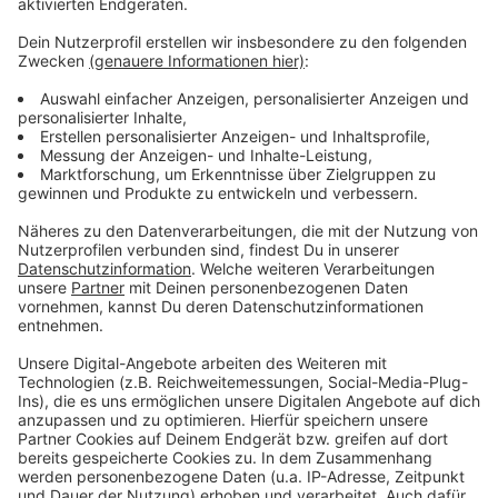
auch als Ansporn für andere Betriebe, hat die
Isselburger Firma für ihr langjähriges Engagement im
Bereich der dualen Berufsausbildung die Auszeichnung
erhalten. Isselguss sei nicht nur ein großer Arbeitgeber
in der Stadt, sondern auch ein bewährter
Ausbildungsbetrieb. Generationen von Familien
arbeiten teils gemeinsam bei Isselguss und
Beschäftigte empfehlen neue Mitarbeiter aus ihrem
Bekanntenkreis, lobte der stellv.
Hauptgeschäftsführer des Unternehmerverbandes
Jonetzko. Vor kurzen wurde auch schon die Firma
Grunewald in Bocholt entsprechend gewürdigt.
Anzeige