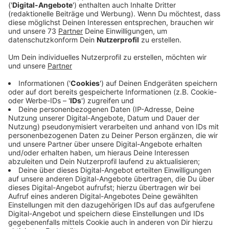
„AusgezeichnetAusbilden!“ gewürdigt.
Veröffentlicht:
Donnerstag, 10.08.2023 14:21
Anzeige
Initiave „AusgezeichnetAusbilden!“ verleiht
die Auszeichnung
Anzeige
Der heimische Unternehmerverband hat jetzt die Firma
Isselguss im Rahmen seiner Initiative
„AusgezeichnetAusbilden!“ gewürdigt. Denn gute
Fachkräfte werden immer gebraucht, besonders
aktuell. Deshalb ist es so wichtig, dass die Firmen in
unserer Region auch ausbilden. Als Würdigung, aber