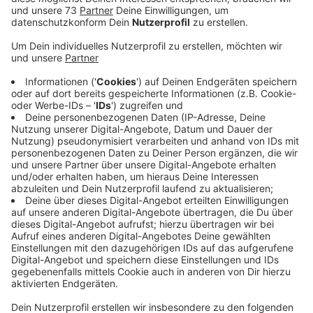
Veröffentlicht:
Donnerstag, 12.02.2026 15:52
Anzeige
Stadt bittet um Anmeldung
Anzeige
Dann wird der achtlos weggeworfene Müll an den
Straßen und in der Landschaft eingesammelt und
entsorgt. Wer mithelfen möchte, dass die Stadt
sauber bleibt, kann sich ab sofort für den Isselburger
Besentag
anmelden
. Darauf weist die
Stadtverwaltung hin.
Treffpunkt ist am 14. März um 9 Uhr 30 am Bauhof in
Isselburg und zeitgleich am Feuerwehrgerätehaus in
Werth. Dort werden dann Handschuhe und Abfallsäcke