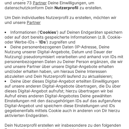
Veröffentlicht:
Mittwoch, 09.12.2020 16:28
Anzeige
Vorverhandlungen mit der Stadt laufen
Anzeige
Und da sieht es gut aus: Die dritte Elternbefragung hat
gezeigt, dass der Trägerverein in den ersten drei
Jahren mit insgesamt rund 150 Anmeldungen rechnen
kann. Außerdem sind die betroffenen Eltern bereit,
sich auch finanziell zu beteiligen. Sie wollen im
Durchschnitt pro Monat etwa 80 Euro spenden. Die
private Gesamtschule möchte in das Gebäude der
auslaufenden Verbundschule einziehen. Seit gestern
laufen die Vorverhandlungen mit der Stadt über den