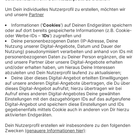
Anzeige
Das ist passiert
Anzeige
Der Isselburger war auf dem Radweg unterwegs und
wollte die Einmündung Breels/Am Fenn überqueren.
Dabei übersah er einen Wagen, der Vorfahrt hatte, und
stieß damit zusammen. Der Autofahrer hatte noch
gebremste und erfolglos versucht, dem Radfahrer
auszuweichen.
Anzeige