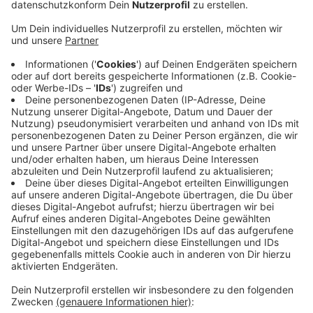
Anzeige
Fahne wurde aus Solidarität gehisst
Anzeige
In Gronau ermittelt jetzt auch der Staatsschutz
Münster. Denn auch am Gronauer Rathaus wurde die
Israel-Fahne gestohlen. Die Fahne war nach dem
Angriff der Hamas aus Solidarität zu Israel vor dem
Rathaus gehisst worden.
Auch in Epe wurde bereits
eine Flagge geklaut
. In Gronau und Epe wurden beide
Flaggen bereits Anfang der Woche geklaut. In Gronau
nahmen die Täter neben der Fahne gleich auch das
Fahnenseil mit.
Anzeige