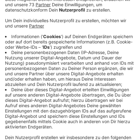
Anzeige
Steigende Kosten für Unternehmen
Anzeige
Der Iran-Krieg wirkt sich zunehmend auf die Wirtschaft
im Westmünsterland aus. Eine aktuelle Umfrage der
Industrie- und Handelskammer zeigt, dass über 60
Prozent der Unternehmen unter steigenden Energie-
und Transportkosten sowie Lieferkettenproblemen
leiden. Für 71 Prozent der Betriebe sind die
Energiekosten mittlerweile die größte Belastung.
Jeder zweite Betrieb plant, die gestiegenen Kosten an
Kunden weiterzugeben. An der Umfrage beteiligten
sich 768 Firmen, überwiegend kleine und mittlere