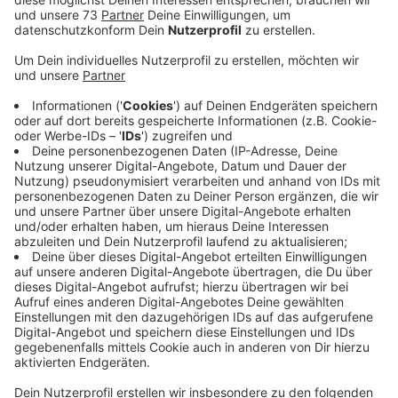
Anzeige
Es ist schlimm, was eine 53-jährige Frau aus Gronau
durch einen Stalker mitmachen musste. Der 37-jährige
wohnungslose Mann ließ sie nicht in Ruhe egal, welche
Maßnahmen gegen ihn verhängt wurden. Aber jetzt hat
die Gronauerin endlich Ruhe. Die Gronauerin musste
lange unter ihrem Stalker leiden. Ein Gericht verhängte
ein Annäherungsverbot, es hagelte Strafanzeigen,
polizeiliche Ermahnungen und Ingewahrsamnahmen.
Selbst eine kurzfristige Unterbringung in einer Klinik
und eine achtwöchige Ordnungshaft im Sommer
blieben ohne Erfolg: Der 37-Jährige ließ sein Opfer
nicht in Ruhe. Anfang des Monats wurde er dann zu 15
Monaten Gefängnis verurteilt, das Urteil ist aber noch
nicht rechtskräftig. Am Mittwoch griff der Stalker die
53-Jährige dann voll betrunken in einem
Gemeindezentrum an. Laut Polizei schlug er ihr mit der