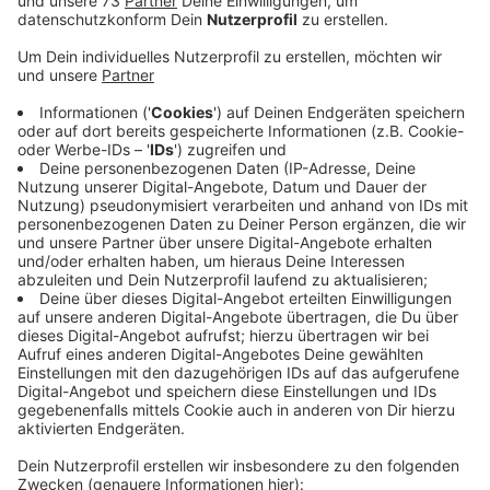
Anzeige
Das Unternehmen beschäftigt rund 850
Mitarbeiter
Anzeige
Der bisherige vorläufige Insolvenzverwalter Markus
Wischemeyer von der Kanzlei White & Case wurde zum
Insolvenzverwalter bestellt. Gigaset ist
zahlungsunfähig und nach eigenen Angaben seit
Oktober auf Investorensuche. Grund für die Probleme
seien unerwartete erhebliche Umsatzeinbrüche und
eine anhaltend schwache Nachfrage nach Gigaset-
Produkten in Deutschland und Europa