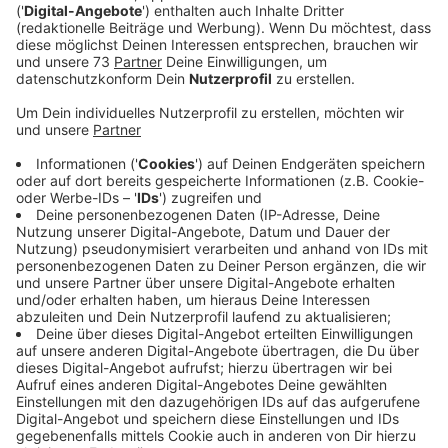
Betriebe aus dem Kreis Borken.
Veröffentlicht:
Dienstag, 05.12.2023 16:32
Anzeige
Glückwunsch an die Firma Bear- Maschines
und an die Bäckerei Verweyen
Anzeige
Sie erhalten jeweils 10.000 Euro Preisgeld. Bear-
Machines aus Heek hat eine halbautomatische
Maschine entwickelt, die das Nachschneiden von
Fahrzeugreifen schneller und einfacher macht.
Dadurch steigt die Lebensdauer der Reifen und der
Kraftstoffverbrauch sinkt. Die Bäckerei Verweyen