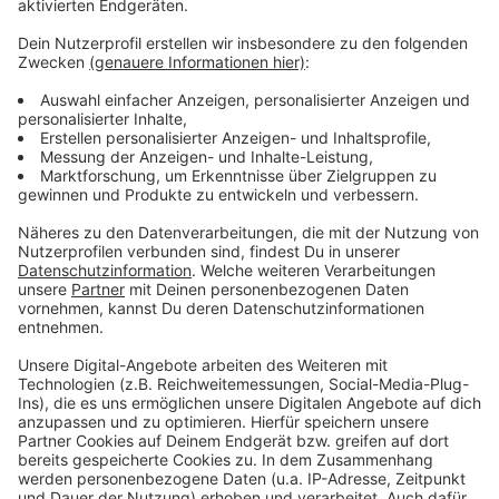
bekommt den Sonderpreis für einen eigenen
Weizenanbau in unmittelbarer Nachbarschaft. Der
Weizen wird in Zusammenarbeit mit einem Landwirt in
einer Kornmühle weiterverarbeitet und dann im Betrieb
für hochwertige Brot- und Backwaren verwendet. Das
spart CO2 und leistet einen wertvollen Beitrag zum
Klimaschutz, sagt die Jury.
Anzeige
©
HWK/Teamfoto Marquardt
Anzeige