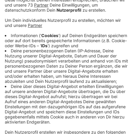
Veröffentlicht:
Mittwoch, 14.08.2024 05:48
Anzeige
Wichtige Rolle für den Standort Legden
Anzeige
Die neue Gasfernleitung Zeelink stellt eine Verbindung
zum LNG-Terminal in belgischen Zeebrügge her. Für
den Transport von Gasen über große Entfernungen
sind Verdichterstationen nötig, wie jetzt in Legden. Sie
sorgen für den erforderlichen Druck, denn beim
Transport reiben die Moleküle des Gases aneinander
und der Druck an der Innenseite der Leitung nimmt ab.
Die Legdener Verdichterstation nimmt deshalb eine