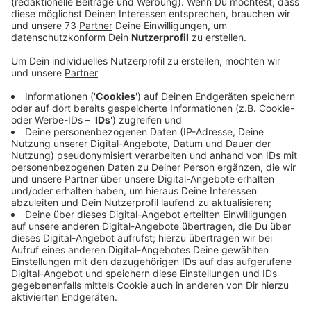
Infoveranstaltung am 27. Februar 2023
Anzeige
Gesucht werden dazu Bewerber, die über gesunden
Menschenverstand und Gerechtigkeitsempfinden
verfügen. Sie sitzen dann in ausgewählten
Verhandlungen als Erwachsenen- oder auch
Jugendschöffen und entscheiden am Schluss
gemeinsam mit den Berufsrichtern über Schuld oder
Unschuld der Angeklagten. Auch Heiden, Ahaus,
Isselburg, Borken und Südlohn suchen noch nach
Schöffen. Wenn ihr Interesse habt, könnt Ihr euch bei
einer Infoveranstaltung am 27.02.2023 über die
Tätigkeit als Schöffin oder Schöffe informieren.
Richter des Amtsgerichtes Bocholt aus den Bereichen
Erwachsenenstrafrecht und Jugendstrafrecht, sowie