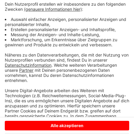
Vertreter der Stadtverwaltung Bocholt geben Infos
zur Schöffentätigkeit und zum (Aus-)Wahlverfahren.
Bitte vorher per E-Mail unter j.uebbing@bocholt.de
oder telefonisch unter 02871/953 207 anmelden.
Ausführliche Infos sowie das Bewerbungsformular
zur Schöffenwahl 2023 findet ihr hier.
Anzeige
Anzeige
Anzeige