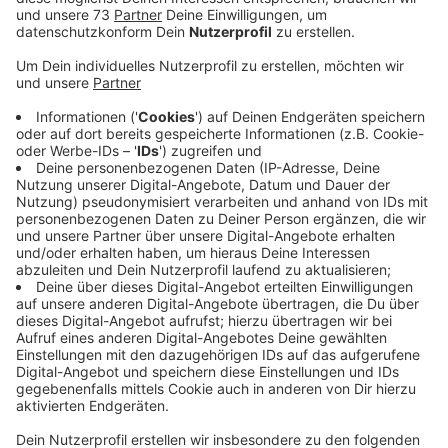
sonntags geschlossen.
Veröffentlicht:
Donnerstag, 02.09.2021 07:32
Anzeige
Neue Öffnungszeiten im Impfzentrum
Nordvelen
Anzeige
Das Impfzentrum in Nordvelen bereitet sich langsam
auf die Schließung vor. Sonntags ist es bereits ab
kommendem Wochenende (04./05.09.) geschlossen.
Wer sich gegen Corona impfen lassen möchte, kann
das im Impfzentrum also nur noch von montags bis
samstags tun - jeweils von 14 bis 19 Uhr. Der Kreis