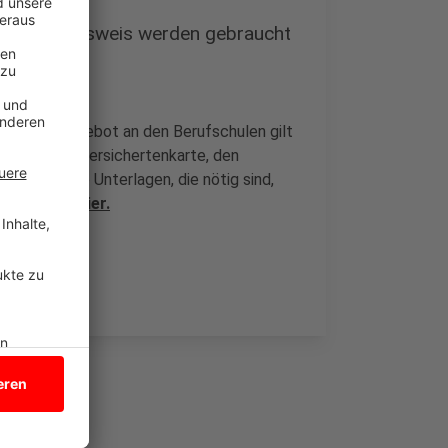
Personalausweis werden gebraucht
as Impfangebot an den Berufschulen gilt
Eure Krankenversichertenkarte, den
r sogar alle Unterlagen, die nötig sind,
h nochmal hier.