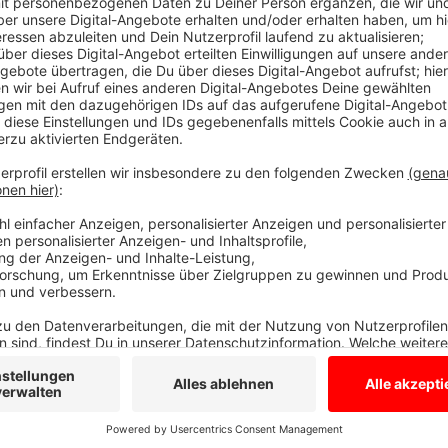
Krankenversicherungskarte, Impfpass und 
Anzeige
Verimpft werden BionTech und Johnson & Johnson. D
bis einschließlich Donnerstag. Mitbringen müsst Ihr 
Impfpass und den Personalausweis. Am besten füllt Ih
schon im Vorfeld aus. Alle
Infos dazu findet Ihr auc
Anzeige