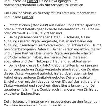
STIKO spricht sich für Impfung von
Schwangeren und Stillenden aus
Anzeige
Impfzentrum Kreis Borken in Nordvelen und an den
Stationen des DRK-Impfbusses bietet Impfungen für
Stillende und Schwangere an, teilt der Kreis mit. Der
Kreis folgt damit der Empfehlung der Ständigen
Impfkommission beim Robert-Koch-Institut. Die
STIKO spricht sich für die COVID-19-Impfung von
bisher nicht oder unvollständig geimpften
Schwangeren ab dem zweiten
Schwangerschaftsdrittel sowie von nicht oder
unvollständig geimpften Stillenden mit zwei Dosen
eines mRNA-Impfstoffs aus.