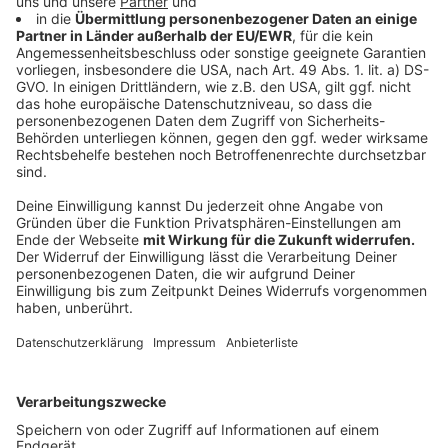
haben und sich mehr als vier Tage nach der Impfung
zunehmend unwohl fühlen, zum Beispiel mit starken
und anhaltenden Kopfschmerzen oder punktförmigen
Hautblutungen, sich unverzüglich in ärztliche
Behandlung begeben sollten.
Ausdrücklich weist der Kreis Borken darauf hin, dass
die Termine mit dem Impfstoff BioNTec Pfizer nicht
von dem Stopp betroffen sind. Das heißt, alle von der
Altersgruppe 80+ gebuchten Termine im Impfzentrum
in Velen behalten ihre Gültigkeit, denn dieser
Personenkreis erhält den Impfstoff BioNTec Pfizer.
Das Impfzentrum in Velen bleibt daher weiterhin
geöffnet.
Der Kreis Borken informiert, wenn sich die Lage ändert.
Anzeige