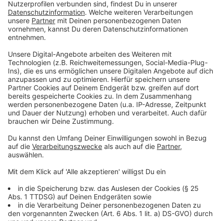
Anzeige
Kreis Borken. Sofort nach Bekanntwerden der
Information des Bundesgesundheitsministeriums, die
Impfungen mit dem COVID-19-Impfstoff
AstraZeneca vorübergehend auszusetzen, sind heute
im Kreis Borken die entsprechenden Impfungen
gestoppt worden. Dies betrifft sowohl die Erst- als
auch die Folgeimpfungen mit AstraZeneca im
"Impfzentrum Kreis Borken" in Velen und durch die
mobilen Teams im Kreisgebiet. Bis auf Weiteres finden
damit vor Ort auch keine Impfungen von Personen, die
in Kitas und in der Kindertagespflege, in Grund- und
Förderschulen sowie in besonderen
Jugendhilfeeinrichtungen tätig sind, statt.
Das Paul-Ehrlich-Institut weist darauf hin, dass
Personen, die den Impfstoff AstraZeneca erhalten