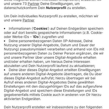
Intensivstationen und den Corona-Isolierstationen
gegen Sars-COV-2 geimpft.
Veröffentlicht:
Montag, 18.01.2021 16:21
Anzeige
Heute (18.01.2021) ist offizieller Impfstart an den
Krankenhäusern hier in Nordrhein-Westfalen. Bei uns im
Kreis Borken geht es morgen los, dann treffen die
ersten 1200 Impfdosen beim Klinikum
Westmünsterland ein.
Zuerst werden die Mitarbeiter auf den
Intensivstationen und den Isolierstationen gegen das
Sars-Cov-2-Virus geimpft.An den Standorten Ahaus
und Bocholt werden auch die Mitarbeiter der
Krankenhäuser Stadtlohn, Vreden und Rhede geimpft.