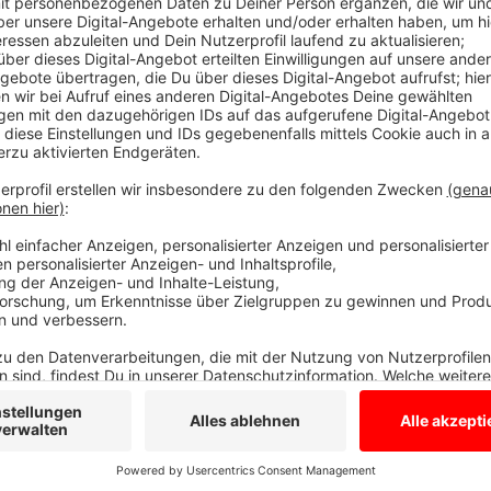
Fehlender Impfstoff
Anzeige
Es scheitert einzig und allein am fehlenden Impfstoff
Impfbereitschaft von mehr als 90 Prozent. Die Verim
ohne große Schwierigkeiten fort. Organisatorische 
zusätzlichen Berufsgruppen, die in diese Gruppe nac
nachgerückt sind.
Anzeige