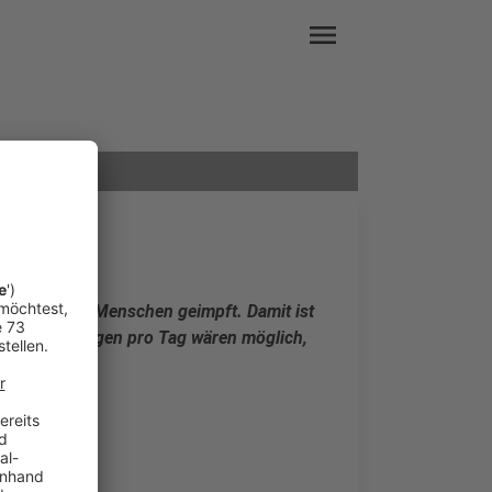
menu
 600 bis 650 Menschen geimpft. Damit ist
so viel Impfungen pro Tag wären möglich,
nack.