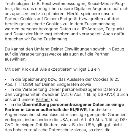
Str. 3
Freitag, 12.11.2021, Gronau, 12-18 Uhr, Paul-
Gerhardt-Heim, Gildehauser Straße 170
Samstag, 13.11.2021, Ahaus, 9-12 Uhr, Tonhalle im
Kulturquadrat, Vagedesstraße 2
Samstag, 13.11.2021, Schöppingen, 13-16 Uhr,
Kulturhalle KRAFTWERK, Feuerstiege
Um Wartezeiten bei den mobilen Impfaktionen zu
verkürzen,
bittet der Kreis Borken nun die Bürgerinnen
und Bürger, die Impfunterlagen möglichst bereits
zuhause auszufüllen und dann zur Impfstelle
mitzubringen.
Die Formulare gibt es hier.
Wichtig bei der Impfung von unter 16-Jährigen:
Es
ist die Begleitung eines/einer Sorgeberechtigten
sowie die Unterschrift aller Sorgeberechtigten
erforderlich.