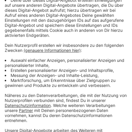
Zusammenhang ein Hinweis: Die Impfmobile machen in
den nächsten Wochen in allen 17 Städten und
Gemeinden des Kreises Borken Halt.
Anzeige
Impfunterlagen runterladen und schon
ausgefüllt mitbringen
Anzeige
Hier machen die Impfmobile Station:
Donnerstag, 11.11.2021, Isselburg, 12-15 Uhr, in
den Räumlichkeiten der Asylbewerberunterkunft,
Am Klärwerk 14
Donnerstag, 11.11.2021, Bocholt, 16-19 Uhr,
Hungerkamp-Gebäude, Eingang über Dinxperloer