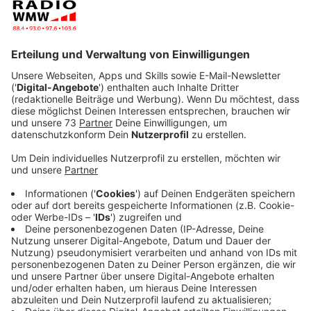
Veröffentlicht:
Donnerstag, 11.11.2021 12:56
Anzeige
Mobile Impfangebote in der Woche und am
Wochenende
Anzeige
Der Kreis Borken bietet in Kooperation mit der
Kassenärztlichen Vereinigung Westfalen-Lippe
weiterhin mobile Impfangebote vor Ort mit den
"Impfmobilen des Kreises Borken" an. Eine Liste mit
den aktuellen Standorten und Terminen für die
kommenden Wochen gibt es auf der Internetseite des
Kreises Borken unter
www.kreis-
borken.de/mobileimpfungen
. In diesem