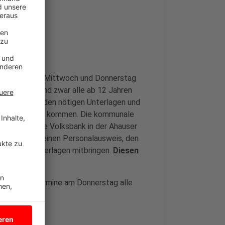
g
am kommenden Mittwoch und Donnerstag
n geimpft. Und zwar alle ab 12 Jahren
n einfach mit den nötigen Unterlagen und
u Wartezeiten kommen. Die kommunale
 die ehemalige Volksbank in der Ahauser
 lediglich seinen Personalausweis, den
fklärungsunterlagen mitbringen.
Diesen
Kinderimpftermine am Donnerstag alle