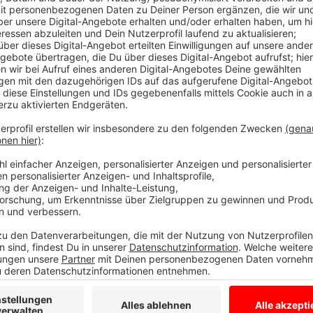
Kinderimpftermine 23.12. in Gronau alle we
Anzeige
An der kommunalen Impfstelle in Ahaus wird z.B. 
(22.12./23.12.) zwei Stunden lang abends ohne Termi
jeweils von 17.30 Uhr bis 19.30 Uhr. Da könnt Ihr dan
Ausweisen zum Impfen vorbeigehen. Es kann aber z
Impfstelle Ahaus befindet sich am Markt 30, das ist
Fußgängerzone. Wer sich impfen lassen möchte, muss
Impfpass und optimalerweise die vorausgefüllten Au
könnt Ihr hier herunterladen.
Von der Stadt Gronau kommt die Meldung, dass die 
vergeben sind.
Anzeige