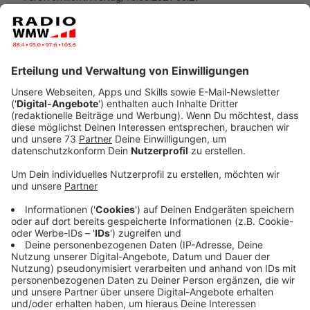
Anzeige
Termine und alle Infos im Überblick:
Anzeige
Montag in einer Woche beginnt die Reihe von
Impftagen in Ahaus, Bocholt und Borken. Den Auftakt
machen das Berufskolleg für Technik und das
Berufskolleg Lise Meitner in Ahaus. Verimpft werden
BionTech und Johnson & Johnson. Die Impfangebote
richten sich sowohl an Schülerinnen und Schüler ab 16
Jahren als auch an Beschäftigte der Berufskollegs.
Welches Berufskolleg konkret besucht wird, ist dabei
nicht entscheidend.