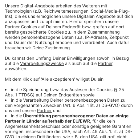
Mittwoch, 01.09.2021, bis Freitag, 03.09.2021, im
Berufskolleg Borken, Josefstraße 10, 46325 Borken
Anzeige
Was Ihr wissen solltet:
Anzeige
Mitbringen müsst Ihr Euren Impfpass, die
Versichertenkarte und ein Ausweisdokument. Das
Aufklärungsmerkblatt sowie weitere Informationen
über das Impfen findet Ihr hier weiter unten im Artikel.
Diese Materialien sollten nach Möglichkeit bereits
vorab zuhause durchgesehen werden.
Anzeige