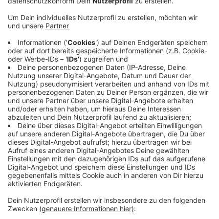
In Vreden gibt es wohl doch noch einzelne Störungen
– vor allem im Bereich Weberstraße und Marktplatz.
Das hat uns Philipp aus Vreden mitgeteilt. Arbeiter an
der Brauhaus-Baustelle haben ihm gesagt, es fehle
noch ein Kabel für den Bereich.
Uns hat die Telekom versichert, dass alles behoben
sei. Die Arbeiten an dem Rohr auf der Brauhaus-
Baustelle, das Dienstagnachmittag beschädigt
worden war, wurden um 22 Uhr beendet. Wer jetzt
immer noch Telefon- oder Internet-Störungen hat, soll
sich bei der Telekom melden. Es kann sein, dass
einzelne Anschlüsse neu freigeschaltet werden
müssen, hat uns ein Telekom-Sprecher gesagt.
Anzeige