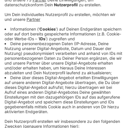
"Ja so langsam tritts auch hier auf .Also ich bin
ja zuständig für den Kreis Ahaus Coesfeld. Und
wir haben einen Anstieg festgestellt an verbaler
Gewalt gegenüber den Schiedsrichtern wie auch
leider in manchen Fällen auch körperliche
Gewalt."
Anzeige
Der RADIO WMW Director's Cut mit Paulo
aus Stadtlohn
Anzeige
Im Radio WMW Director's Cut hat er sich im
ausführlichen und ungefilterten Interview unseren