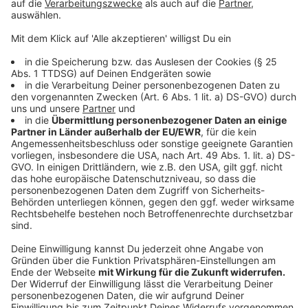
©
Anne Schweizer, RADIO WMW
Anzeige
Michael ist Jugendtrainer und spielt selbst seit 30
Jahren Fußball in der Kreisliga. Seit 20 Jahren ist er
dort auch Trainer und trainert aktuell die E- und B-
Jugend beim RC Borken-Hoxfeld. Immer wieder gibt
es Meldungen, dass Schiris beleidigt, angepöbelt oder
sogar körperlich angegangen werden. Vor ein paar
Wochen hat ein Sieler einen Schiri sogar KO gehauen.
Michael Telege will gegen die Gewalt vorgehen und
präventiv arbeiten.
"Nach Möglichkeit so gut es geht das Ganze
vorleben, weil sicherlich gehören Emotionen im
Sport dazu, aber körperliche Gewalt, da gibts