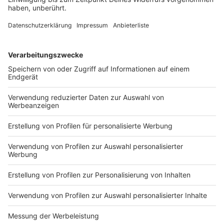
eigentlich nur eine Meinung und das ist einfach
nur zu verteufeln und ist katastrophal. Über
Gespräche und so gut es geht vorleben,
Emotionen vorleben ja, aber auch im richtigen
Maße. Damit fängt's an. Wenn da Streitigkeiten
untereinander sind mit dem Gegner, dann geht's
darum: 'ne Hand geben und dann gehts weiter.
Und nicht irgendwie Theatralik oder irgendwas in
der Richtung reinzubringen. Das ist einfach nicht
gut. Das tut dem Sport nicht gut. Und das tut der
Gesellschaft auch nicht gut."
Anzeige
Der RADIO WMW Director's Cut mit Michael
vom RC Borken-Hoxfeld