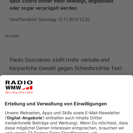
dass Schiris immer mehr beleidigt, angepöbelt
oder sogar verprügelt werden.
Veröffentlicht:
Dienstag, 12.11.2019 12:20
Anzeige
Paulo Goncalves stellt mehr verbale und
körperliche Gewalt gegen Schiedsrichter fest
Anzeige
Paulo Goncalves ist Vorsitzender des
Kreisschiedsrichterausschusses für den Kreis Ahaus
und Coesfeld und somit quasi verantwortlich für alle
Schiedsrichter in dem Gebiet.