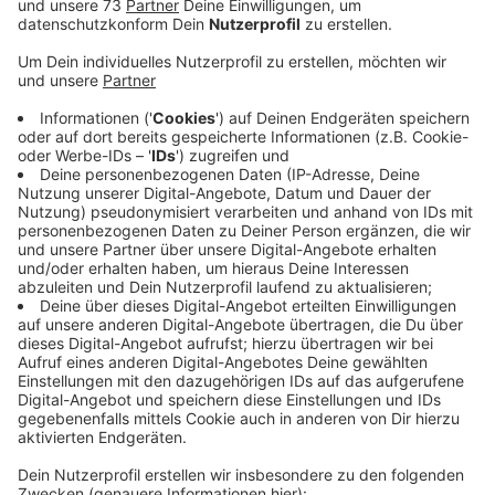
Anzeige
Direkt in die Arme der Polizei gerast
Anzeige
Denn sie sind mit ihrer Aktion direkt in den Armen der
Polizei gelandet, weil die einen Kontrollpunkt
aufgebaut hatte und zwar dort, wo die beiden
Rennfahrer die Motoren heulen und die Reifen
quietschen ließen. Jetzt sind die Autos und
Führerscheine weg und die Polizei fragt, ob jemand
das Schauspiel auf der vierspurigen Meckenemstraße
beobachtet hat. Wenn ihr etwas beobachtet habt
meldet Euch bitte beim Verkehrskommissariat in
Bocholt unter Tel. (02871) 2990.