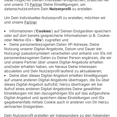
Veröffentlicht:
Mittwoch, 17.01.2024 07:20
Anzeige
Mitarbeit in einem Onlineportal
Anzeige
Die Stadt Stadtlohn erstellt derzeit ein Integriertes
Klimaschutzkonzept, um die Treibhausgasemissionen
im Stadtgebiet effektiv zu reduzieren. Ein
wesentlicher Bestandteil dieses
Klimaschutzkonzeptes ist ein Maßnahmenkatalog.
Damit die Maßnahmen genau auf die Stadt Stadtlohn
zugeschnitten sind, können alle Stadtlohner nun über
das Beteiligungsportal „Beteiligung NRW“ ihre Ideen
äußern und das Klimaschutzkonzept aktiv