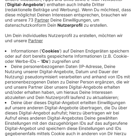
Der Platin-Künstler Iann Dior veröffentlicht seine neue
Single "Let You", den Nachfolger von "V12" mit dem
Multi-Platin-Superstar Lil Uzi Vert. Nach seiner
kürzlichen Video Music Awards 2021"Song Of The
Year"-Nominierung für "Mood" mit 24KGoldn, sowie der
sehr erfolgreichen "Shots in the dark"-
Veröffentlichung mit Trippie Redd, ist "Let You" die
erste Single aus seinem kommenden Album "On To
Better Things", das sehr bald erscheinen und
garantiert für Schlagzeilen sorgen wird.
Anzeige
Wir benötigen Ihre
Zustimmung, um den YouTube