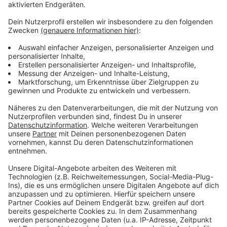
Video-Service zu laden!
Wir verwenden einen Service eines
Drittanbieters, um Videoinhalte
einzubetten. Dieser Service kann
Daten zu Ihren Aktivitäten
sammeln. Bitte lesen Sie die
Details durch und stimmen Sie der
Nutzung des Service zu, um dieses
Video anzusehen.
Mehr Informationen
Die neue Single von Iann Dior "Let You" bei uns im
besten Mix
Akzeptieren
Anzeige
powered by
Usercentrics Consent
Management Platform