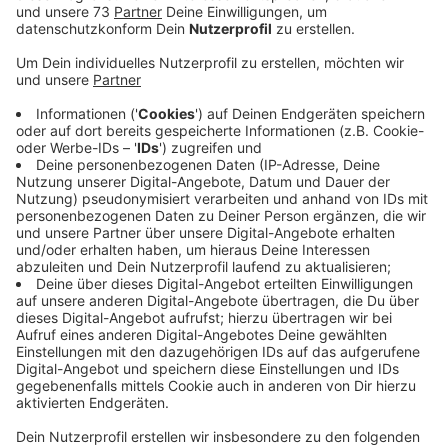
Veröffentlicht:
Dienstag, 06.08.2024 15:23
Anzeige
Freude über Zuwachs in der
Unternehmensfamilie
Anzeige
Unsere Unternehmen ergänzen sich hervorragend in
der Vision, das Tierwohl nachhaltig durch smarte
Stallklimatechnologien und hochwertige
Lüftungssysteme zu steigern. Wir freuen uns über den
Zuwachs in unserer Unternehmensfamilie, heißt es von
Huesker Synthetic.