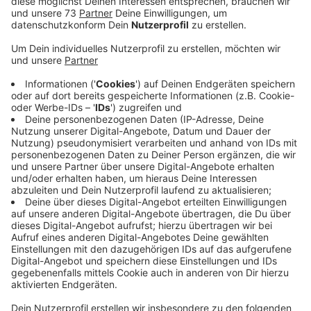
Anzeige
Was bedeutet dieser Schritt?
Anzeige
Hülsta-Geschäftsführer Thomas Knecht verlässt das
Stadtlohner Unternehmen. Deshalb ändert sich etwas
beim Insolvenzverfahren der Hülsta-Werke aus
Stadtlohn. Das Insolvenzverfahren in Eigenverwaltung
ist in eine Regel-Insolvenz umgewandelt worden. Nun
wird sich ein Verwalter um die weiteren Vorgänge bei
dem Möbelhersteller kümmern. Wichtig ist: Für Kunden
und Geschäftspartner hat die Änderung keine
Auswirkungen, sagt Hülsta. Das Verfahren werde auf
der Grundlage des rechtskräftigen Insolvenzplans