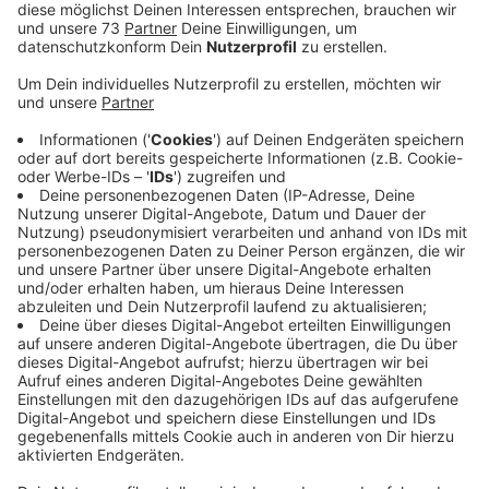
bedrohte er diesen.
Veröffentlicht:
Donnerstag, 10.08.2023 08:30
Anzeige
Mann am frühen Morgen festgenommen
Anzeige
Einige in Ahaus haben sich in der Nacht zum
Donnerstag (10.08.2023) gewundert, dass ein
Hubschrauber lange über der Stadt unterwegs war.
Das war ein Polizeieinsatz. Sie hat einen Mann
gesucht, der am späten Abend plötzlich bewaffnet im
Garten eines Hauses auftauchte. Dort bedrohte er
dann einen Hausbewohner mit einem Messer und