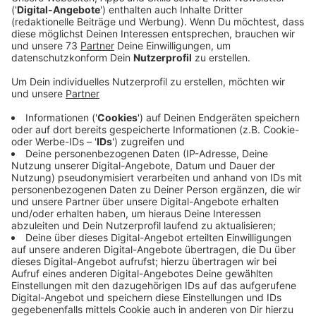
erfolgreich und die Männer konnten festgenommen
werden.
Veröffentlicht:
Donnerstag, 13.10.2022 14:48
Anzeige
Hubschrauber findet Einbrecher
Anzeige
Begonnen hatte das Ganze mit einem Einbruchsalarm
bei einer Firma in der Otto-Hahn-Straße in Rhede. Auf
dem Weg zum Tatort kam dem Streifenwagen ein
silberner Renault mit französischen Kennzeichen
entgegen, der auffallend schnell fuhr. Die Polizisten
drehten um und verfolgten das Auto: Durch Bocholt