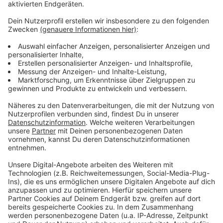
über die B67 in falscher Richtung und wieder zurück
nach Rhede. Der Renault war teilweise 170
Stundenkilometer schnell, überfuhr eine rote Ampel
und gefährdete auf der B67 als Geisterfahrer einen
entgegenkommenden LKW. Die Streifenbeamten
verloren den Sichtkontakt, fanden den verlassenen
Renault aber kurze Zeit später im Bereich Feldmark in
Rhede und forderten einen Hubschrauber an, der die 3
aufspürte. Bei den drei Verdächtigen wurde ein Auto-
Schüssel sichergestellt, der bei dem Einbruch
gestohlen wurde. Das dazugehörige Fahrzeug hatten
die Einbrecher anscheinend nicht gefunden, so die
Polizei.
Anzeige