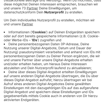
Veröffentlicht:
Mittwoch, 23.11.2022 04:44
Anzeige
Freilaufende Katzen müssen kastriert sein
Anzeige
Vor allem bei Katzen gebe es nicht mehr viel Luft nach
oben, sagt Sabine aus Borken, die aktuell selbst 6
Katzen in Pflege hat. Sie wünscht sich, dass alle
Leute, die Katzen haben, die Tiere auch altersgerecht
kastrieren lassen. Denn sonst laufen sie unkastriert
draußen rum und sorgen dann früher oder später für
eine Katzenschwemme. Stattdessen würden aber